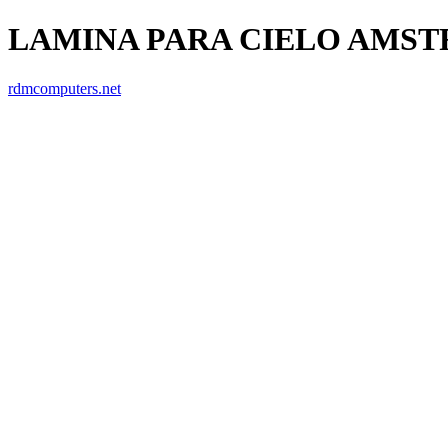
LAMINA PARA CIELO AMSTR
rdmcomputers.net