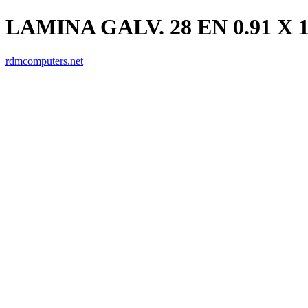
LAMINA GALV. 28 EN 0.91 X 1
rdmcomputers.net